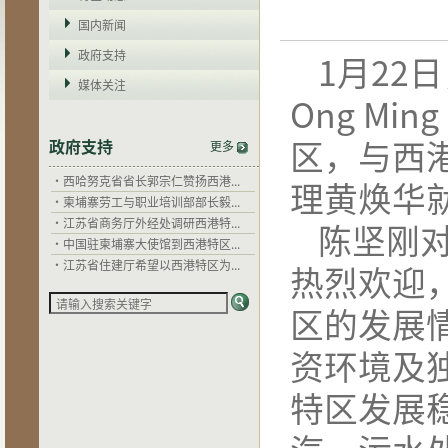
国内新闻
政府支持
1月22
媒体关注
Ong Mi
区，与西
政府支持
更多
·
干拉省省长郭宗仁：西港特区以...
·
西哈努克省省长郭宗仁赞扬西港...
理黄焕华
·
柬埔寨劳工与职业培训部部长毅...
·
江苏省商务厅外经处调研西港特...
陈坚刚对O
·
中国驻柬埔寨大使馆到西港特区...
·
江苏省住建厅希望以西港特区为...
热烈欢迎
·
关心企业发展，西哈努克省省长...
·
干拉省省长郭宗仁：西港特区以...
区的发展
·
西哈努克省省长郭宗仁赞扬西港...
·
柬埔寨劳工与职业培训部部长毅...
资环境及
·
江苏省商务厅外经处调研西港特...
·
中国驻柬埔寨大使馆到西港特区...
特区发展
·
江苏省住建厅希望以西港特区为...
·
关心企业发展，西哈努克省省长...